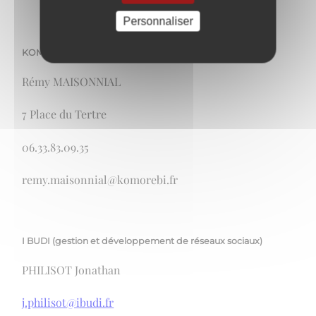
Personnaliser
KOMOREBI (architecte)
Rémy MAISONNIAL
7 Place du Tertre
06.33.83.09.35
remy.maisonnial@komorebi.fr
I BUDI (gestion et développement de réseaux sociaux)
PHILISOT Jonathan
j.philisot@ibudi.fr