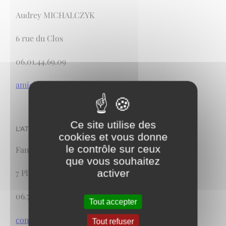
Audrey MICHALCZYK
6 rue du Clos
06.01.44.69.09
amichalczyk@as2piq.com
Ce site utilise des
L'ATELIER FaBA (architecte)
cookies et vous donne
le contrôle sur ceux
Fannette BOUILLOUX
que vous souhaitez
activer
7 Place du Tertre
06.77.38.66.65 / 09.82.23.42.74
Tout accepter
contact@atelier-faba.fr
Tout refuser