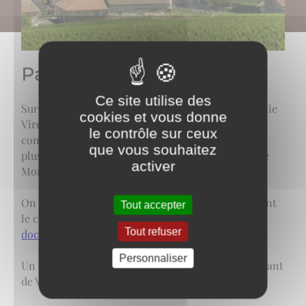
Paysages et randonnées
Ce site utilise des
Sur la colline de Viré, la route du Belvédère qui relie
cookies et vous donne
Viré à Burgy offre une vue magnifique sur la
le contrôle sur ceux
commune et ses vignobles, la vallée de la Saône et
que vous souhaitez
plus au loin les chaînes du Jura et des Alpes avec le
activer
Mont-Blanc.
On peut la parcourir en voiture ou à pied en suivant
Tout accepter
le circuit "La montagne et son vignoble".
Voir le
Tout refuser
document des sentiers 7 et 9
( pdf 4671 ko)
Personnaliser
Un détour par la Croix Sainte Barbe, point culminant
de Viré (441 mètres) est possible.